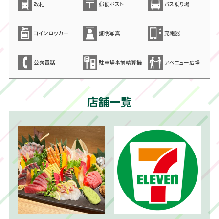
改札
郵便ポスト
バス乗り場
コインロッカー
証明写真
充電器
公衆電話
駐車場事前精算機
アベニュー広場
店舗一覧