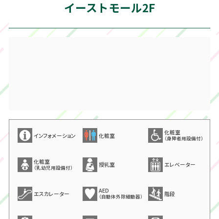
イーストモール2F
化粧室
インフォメーション
化粧室
（身障者用設備付）
化粧室
授乳室
エレベーター
（乳幼児用設備付）
AED
エスカレーター
階段
（自動体外除細動器）