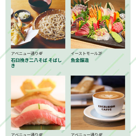
アベニュー通り4F
イーストモール2F
石臼挽き二八そば そばし
魚金醸造
き
アベニュー通り4F
アベニュー通り4F